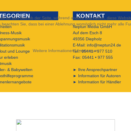
TEGORIEN
KONTAKT
ell für den Betrieb der Seite, während andere uns helfen, diese Websi
 beachten Sie, dass bei einer Ablehnung womöglich nicht mehr alle Fun
heiten
Neptun Media GmbH
lness-Musik
Auf dem Esch 8
spannungsmusik
49356 Diepholz
itationsmusik
E-Mail:
info@neptun24.de
Weitere Informationen
|
Impressum
llout und Lounge
Tel.: 05441 • 977 510
ur erleben
Fax: 05441 • 977 555
tmusik
der- & Babywelten
►
Ihre Ansprechpartner
bsthilfeprogramme
►
Information für Autoren
nenlernangebote
►
Information für Händler