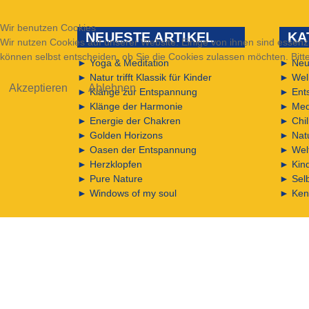
Wir benutzen Cookies
NEUESTE ARTIKEL
KA
Wir nutzen Cookies auf unserer Website. Einige von ihnen sind essenzi
können selbst entscheiden, ob Sie die Cookies zulassen möchten. Bitte
►
Yoga & Meditation
►
Neu
►
Natur trifft Klassik für Kinder
►
Wel
Akzeptieren
Ablehnen
►
Klänge zur Entspannung
►
Ent
►
Klänge der Harmonie
►
Med
►
Energie der Chakren
►
Chi
►
Golden Horizons
►
Nat
►
Oasen der Entspannung
►
Wel
►
Herzklopfen
►
Kin
►
Pure Nature
►
Sel
►
Windows of my soul
►
Ken