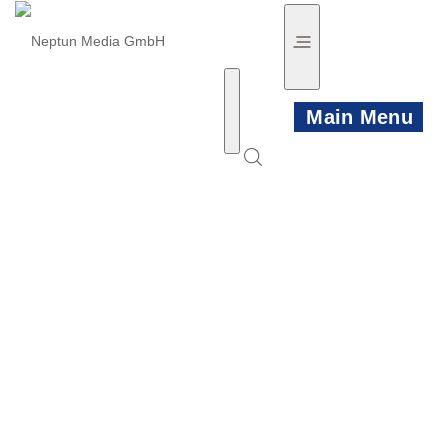
Main Menu
HOME
NEWS
PRODUKTE
KÜNSTLER
VIDEO TRAILER
PLAYLISTS
KONTAKT/INFO