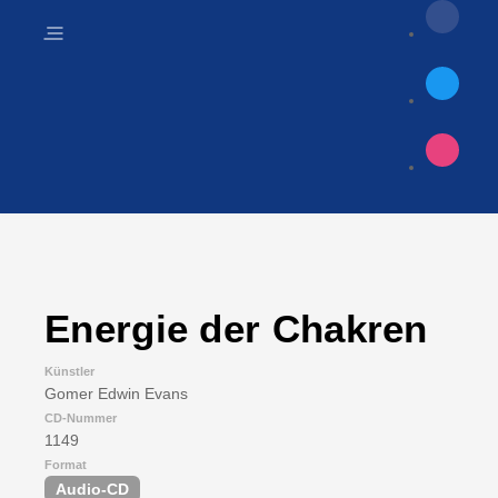
Energie der Chakren
Künstler
Gomer Edwin Evans
CD-Nummer
1149
Format
Audio-CD