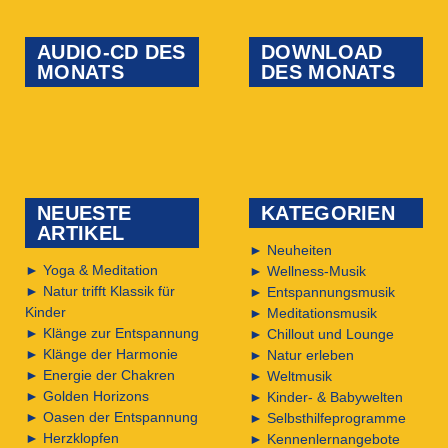
AUDIO-CD DES
DOWNLOAD
MONATS
DES MONATS
NEUESTE
KATEGORIEN
ARTIKEL
►
Neuheiten
►
Yoga & Meditation
►
Wellness-Musik
►
Natur trifft Klassik für
►
Entspannungsmusik
Kinder
►
Meditationsmusik
►
Klänge zur Entspannung
►
Chillout und Lounge
►
Klänge der Harmonie
►
Natur erleben
►
Energie der Chakren
►
Weltmusik
►
Golden Horizons
►
Kinder- & Babywelten
►
Oasen der Entspannung
►
Selbsthilfeprogramme
►
Herzklopfen
►
Kennenlernangebote