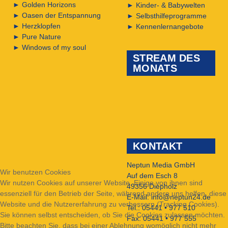
►
Golden Horizons
►
Kinder- & Babywelten
►
Oasen der Entspannung
►
Selbsthilfeprogramme
►
Herzklopfen
►
Kennenlernangebote
►
Pure Nature
►
Windows of my soul
STREAM DES
MONATS
KONTAKT
Neptun Media GmbH
Wir benutzen Cookies
Auf dem Esch 8
Wir nutzen Cookies auf unserer Website. Einige von ihnen sind
49356 Diepholz
essenziell für den Betrieb der Seite, während andere uns helfen, diese
E-Mail:
info@neptun24.de
Website und die Nutzererfahrung zu verbessern (Tracking Cookies).
Tel.: 05441 • 977 510
Sie können selbst entscheiden, ob Sie die Cookies zulassen möchten.
Fax: 05441 • 977 555
Bitte beachten Sie, dass bei einer Ablehnung womöglich nicht mehr