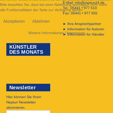
E-Mail:
info@neptun24.de
Bitte beachten Sie, dass bei einer Ablehnung womöglich nicht mehr
Tel.: 05441 • 977 510
alle Funktionalitäten der Seite zur Verfügung stehen.
Fax: 05441 • 977 555
Akzeptieren
Ablehnen
►
Ihre Ansprechpartner
►
Information für Autoren
Weitere Informationen
|
Impressum
►
Information für Händler
KÜNSTLER
DES MONATS
Newsletter
Hier können Sie Ihren
Neptun Newsletter
abonnieren.