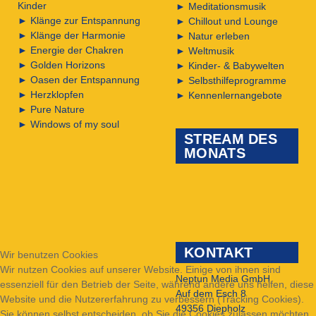
Kinder
►
Meditationsmusik
►
Klänge zur Entspannung
►
Chillout und Lounge
►
Klänge der Harmonie
►
Natur erleben
►
Energie der Chakren
►
Weltmusik
►
Golden Horizons
►
Kinder- & Babywelten
►
Oasen der Entspannung
►
Selbsthilfeprogramme
►
Herzklopfen
►
Kennenlernangebote
►
Pure Nature
►
Windows of my soul
STREAM DES
MONATS
KONTAKT
Wir benutzen Cookies
Wir nutzen Cookies auf unserer Website. Einige von ihnen sind
Neptun Media GmbH
essenziell für den Betrieb der Seite, während andere uns helfen, diese
Auf dem Esch 8
Website und die Nutzererfahrung zu verbessern (Tracking Cookies).
49356 Diepholz
Sie können selbst entscheiden, ob Sie die Cookies zulassen möchten.