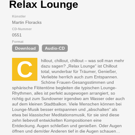
Relax Lounge
Künstler
Martin Floracks
CD-Nummer
0551
Format
Download
Audio-CD
C
hillout, chillout, chillout – was soll man mehr
dazu sagen? „Relax Lounge“ ist Chillout
total, wunderbar für Träumer, Genießer,
Verliebte herrlich auch zum Entspannen.
Schöne Frauen-Gesangsstimmen und
sphärische Flötentöne begleiten die typischen Lounge-
Rhythmen, alles ist perfekt ausgewogen arrangiert, so
richtig gut zum Sundowner irgendwo am Wasser oder auch
auf dem kleinen Stadtbalkon. Viele Menschen können bei
Lounge-Musik besser entspannen und „abschalten“ als
etwa bei klassischer Meditationsmusik, für sie sind diese
zehn liebevoll entwickelten Kompositionen eine
Entdeckung. Augen schließen und genießen. Oder Augen
öffnen und dem/der Anderen tief in die Augen schauen…