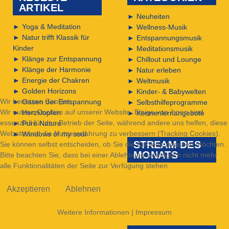
ARTIKEL
►
Neuheiten
►
Yoga & Meditation
►
Wellness-Musik
►
Natur trifft Klassik für
►
Entspannungsmusik
Kinder
►
Meditationsmusik
►
Klänge zur Entspannung
►
Chillout und Lounge
►
Klänge der Harmonie
►
Natur erleben
►
Energie der Chakren
►
Weltmusik
►
Golden Horizons
►
Kinder- & Babywelten
Wir benutzen Cookies
►
Oasen der Entspannung
►
Selbsthilfeprogramme
Wir nutzen Cookies auf unserer Website. Einige von ihnen sind
►
Herzklopfen
►
Kennenlernangebote
essenziell für den Betrieb der Seite, während andere uns helfen, diese
►
Pure Nature
Website und die Nutzererfahrung zu verbessern (Tracking Cookies).
►
Windows of my soul
STREAM DES
Sie können selbst entscheiden, ob Sie die Cookies zulassen möchten.
MONATS
Bitte beachten Sie, dass bei einer Ablehnung womöglich nicht mehr
alle Funktionalitäten der Seite zur Verfügung stehen.
Akzeptieren
Ablehnen
Weitere Informationen
|
Impressum