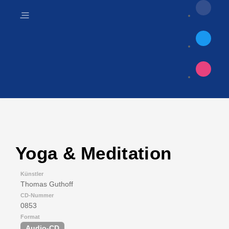
Yoga & Meditation
Künstler
Thomas Guthoff
CD-Nummer
0853
Format
Audio-CD