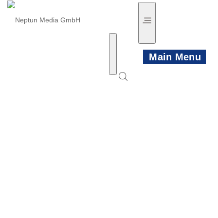
Main Menu
HOME
NEWS
PRODUKTE
KÜNSTLER
VIDEO TRAILER
PLAYLISTS
KONTAKT/INFO