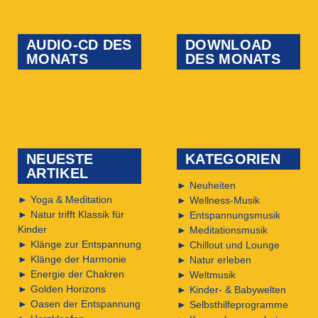
AUDIO-CD DES
DOWNLOAD
MONATS
DES MONATS
NEUESTE
KATEGORIEN
ARTIKEL
►
Neuheiten
►
Yoga & Meditation
►
Wellness-Musik
►
Natur trifft Klassik für
►
Entspannungsmusik
Kinder
►
Meditationsmusik
►
Klänge zur Entspannung
►
Chillout und Lounge
►
Klänge der Harmonie
►
Natur erleben
►
Energie der Chakren
►
Weltmusik
►
Golden Horizons
►
Kinder- & Babywelten
►
Oasen der Entspannung
►
Selbsthilfeprogramme