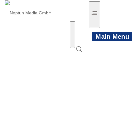
Main Menu
HOME
NEWS
PRODUKTE
KÜNSTLER
VIDEO TRAILER
PLAYLISTS
KONTAKT/INFO