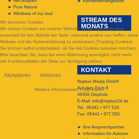
►
Herzklopfen
►
Kennenlernangebote
►
Pure Nature
►
Windows of my soul
STREAM DES
Wir benutzen Cookies
MONATS
Wir nutzen Cookies auf unserer Website. Einige von ihnen sind
essenziell für den Betrieb der Seite, während andere uns helfen, diese
Website und die Nutzererfahrung zu verbessern (Tracking Cookies).
Sie können selbst entscheiden, ob Sie die Cookies zulassen möchten.
Bitte beachten Sie, dass bei einer Ablehnung womöglich nicht mehr
alle Funktionalitäten der Seite zur Verfügung stehen.
KONTAKT
Akzeptieren
Ablehnen
Neptun Media GmbH
Auf dem Esch 8
Weitere Informationen
|
Impressum
49356 Diepholz
E-Mail:
info@neptun24.de
Tel.: 05441 • 977 510
Fax: 05441 • 977 555
►
Ihre Ansprechpartner
►
Information für Autoren