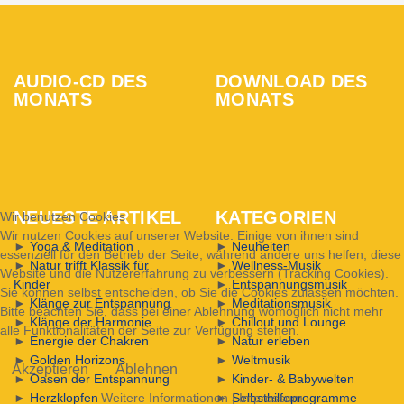
AUDIO-CD DES
DOWNLOAD DES
MONATS
MONATS
NEUESTE ARTIKEL
KATEGORIEN
Wir benutzen Cookies
Wir nutzen Cookies auf unserer Website. Einige von ihnen sind
►
Yoga & Meditation
►
Neuheiten
essenziell für den Betrieb der Seite, während andere uns helfen, diese
►
Natur trifft Klassik für
►
Wellness-Musik
Website und die Nutzererfahrung zu verbessern (Tracking Cookies).
Kinder
►
Entspannungsmusik
Sie können selbst entscheiden, ob Sie die Cookies zulassen möchten.
►
Klänge zur Entspannung
►
Meditationsmusik
Bitte beachten Sie, dass bei einer Ablehnung womöglich nicht mehr
►
Klänge der Harmonie
►
Chillout und Lounge
alle Funktionalitäten der Seite zur Verfügung stehen.
►
Energie der Chakren
►
Natur erleben
►
Golden Horizons
►
Weltmusik
Akzeptieren
Ablehnen
►
Oasen der Entspannung
►
Kinder- & Babywelten
►
Herzklopfen
Weitere Informationen
►
|
Selbsthilfeprogramme
Impressum