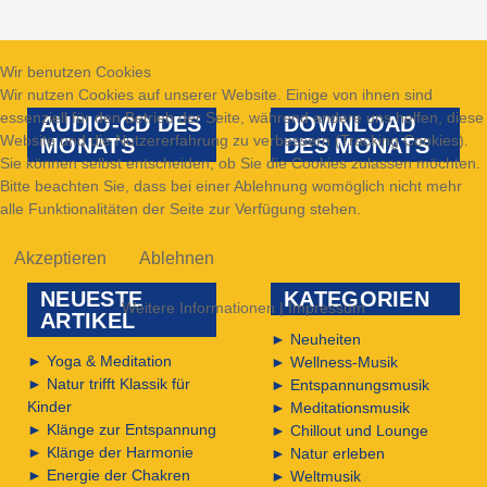
Wir benutzen Cookies
Wir nutzen Cookies auf unserer Website. Einige von ihnen sind
essenziell für den Betrieb der Seite, während andere uns helfen, diese
AUDIO-CD DES
DOWNLOAD
Website und die Nutzererfahrung zu verbessern (Tracking Cookies).
MONATS
DES MONATS
Sie können selbst entscheiden, ob Sie die Cookies zulassen möchten.
Bitte beachten Sie, dass bei einer Ablehnung womöglich nicht mehr
alle Funktionalitäten der Seite zur Verfügung stehen.
Akzeptieren
Ablehnen
NEUESTE
KATEGORIEN
Weitere Informationen
|
Impressum
ARTIKEL
►
Neuheiten
►
Yoga & Meditation
►
Wellness-Musik
►
Natur trifft Klassik für
►
Entspannungsmusik
Kinder
►
Meditationsmusik
►
Klänge zur Entspannung
►
Chillout und Lounge
►
Klänge der Harmonie
►
Natur erleben
►
Energie der Chakren
►
Weltmusik