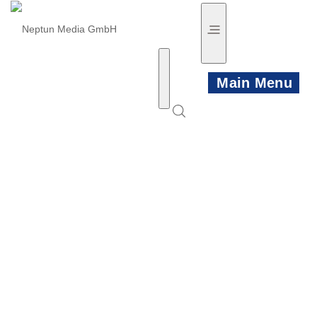
Main Menu
HOME
NEWS
PRODUKTE
KÜNSTLER
VIDEO TRAILER
PLAYLISTS
KONTAKT/INFO