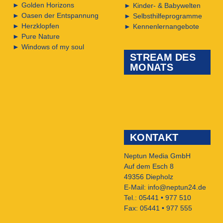
►
Golden Horizons
►
Kinder- & Babywelten
►
Oasen der Entspannung
►
Selbsthilfeprogramme
►
Herzklopfen
►
Kennenlernangebote
►
Pure Nature
►
Windows of my soul
STREAM DES
MONATS
KONTAKT
Neptun Media GmbH
Auf dem Esch 8
49356 Diepholz
E-Mail:
info@neptun24.de
Tel.: 05441 • 977 510
Fax: 05441 • 977 555